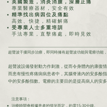
英國製造，消炎消腫，深層止痛
專業醫療器材，安全有效
精準找出病因位及痛點
高效、快捷，精確解痛
​受專業人士多重培訓
手法專業，直擊痛處，即時見效
​超聲波干擾同步治療，即同時擁有超聲波功能與電療功能
超聲波設備發射動力作刺激，從而令身體內的康復情
而患有慢性疼痛病病患者中，其腦脊液內的安多酚指
中的安多酚指數。電療的主要目的是提高病人的安多
注意事項：
治療時間會根據患者的情況而定，約需15-30分鐘。