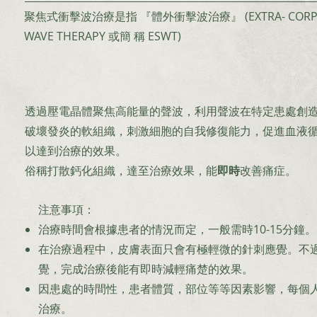
聚焦式衝擊波治療是指 『體外衝擊波治療』 (EXTRA- CORPO
WAVE THERAPY 或簡 稱 ESWT)
透過壓電晶體聚焦高能量的聲波，利用聲波在特定患處創
破壞發炎的軟組織，刺激細胞的自我修復能力，促進血液
以達到治療的效果。
俗稱打散鈣化組織，達至治療效果，能
即時
改善痛症。
注意事項：
治療時間會根據患者的情況而定，一般需時10-15分鐘。
在治療過程中，皮膚表面只會有極輕微的針刺應覺。不
覺，完成治療後能有即時減輕痛楚的效果。
因患處的時間性，患者體質，部位等等因素影響，每個人不
治療。