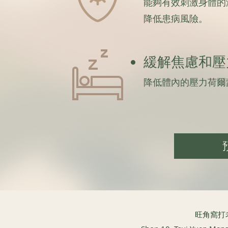
能夠有效刺激身體的
降低患病風險。
緩解焦慮和壓
降低體內的壓力荷爾
​旺角窩打