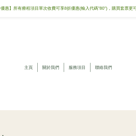
優惠】所有療程項目單次收費可享8折優惠(輸入代碼"80")，購買套票更
主頁
關於我們
服務項目
聯絡我們