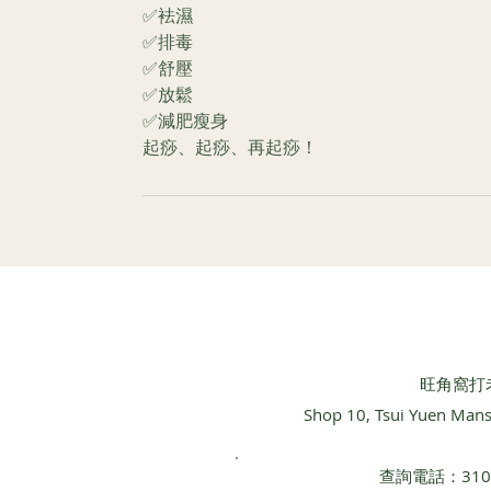
✅袪濕
✅排毒
✅舒壓
✅放鬆
✅減肥瘦身
起痧、起痧、再起痧！
​旺角窩打
Shop 10, Tsui Yuen Man
查詢電話：3101 