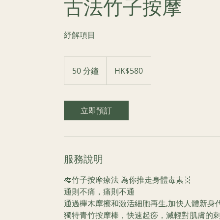
古法竹子按摩
紓解項目
580
港
50 分鐘
5
HK$580
元
0
分
鐘
立即預訂
服務說明
🎋竹子按摩療法 為你推走身體毒素🧬
通則不痛，痛則不通
通過櫸木摩擦和激活細胞再生,加快人體新身代
獨特青竹按摩棒，快速起痧，減輕對肌膚的