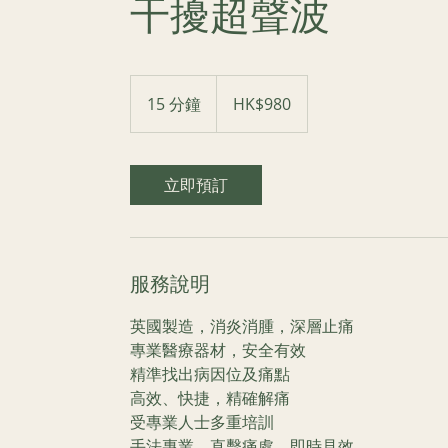
干擾超聲波
980
港
15 分鐘
1
HK$980
元
5
分
鐘
立即預訂
服務說明
英國製造，消炎消腫，深層止痛
專業醫療器材，安全有效
精準找出病因位及痛點​
高效、快捷，精確解痛
​受專業人士多重培訓
手法專業，直擊痛處，即時見效