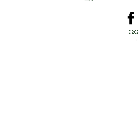
©20
​