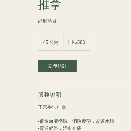
推拿
紓解項目
580
港
45 分鐘
4
HK$580
元
5
分
鐘
立即預訂
服務說明
正宗手法推拿
-促進血液循環，消除疲勞，改善水腫
-疏通經絡，活血止痛