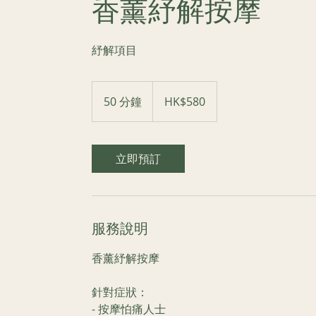
香薰紓解按摩
紓解項目
580
港
50 分鐘
5
HK$580
元
0
分
鐘
立即預訂
服務說明
香薰紓解按摩
針對症狀：
- 按摩怕痛人士